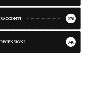
RACCONTI
270
RECENSIONI
846