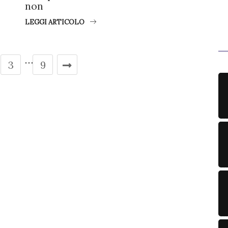
non
LEGGI ARTICOLO
…
3
9