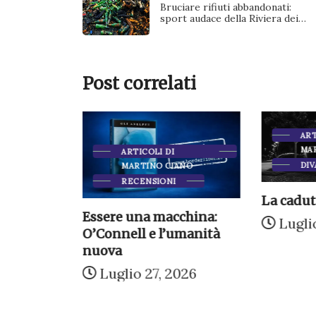
Bruciare rifiuti abbandonati:
sport audace della Riviera dei…
Post correlati
ART
MA
ARTICOLI DI
IONI
DIV
MARTINO CIANO
RECENSIONI
La cadut
n doveva
Essere una macchina:
Luglio
eppe...
O’Connell e l’umanità
nuova
026
Luglio 27, 2026