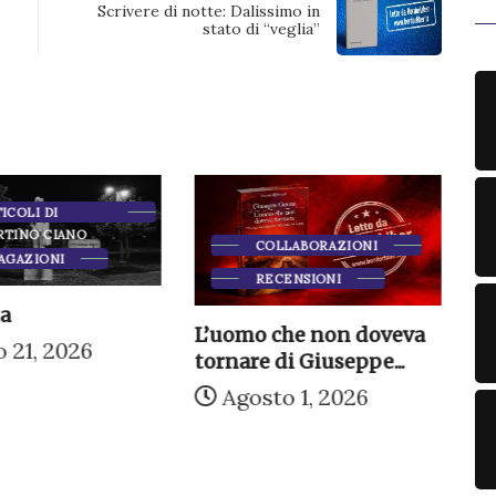
Scrivere di notte: Dalissimo in
stato di “veglia”
ICOLI DI
RTINO CIANO
COLLABORAZIONI
AGAZIONI
RECENSIONI
a
L’uomo che non doveva
E
 21, 2026
tornare di Giuseppe...
O’
n
Agosto 1, 2026