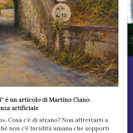
” è un articolo di Martino Ciano.
nza artificiale
. Cosa c’è di strano? Non affrettarti a
hé non c’è lucidità umana che sopporti