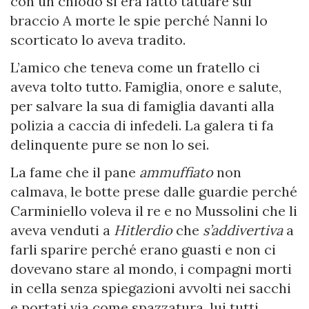
con un chiodo si era fatto tatuare sul
braccio A morte le spie perché Nanni lo
scorticato lo aveva tradito.
L’amico che teneva come un fratello ci
aveva tolto tutto. Famiglia, onore e salute,
per salvare la sua di famiglia davanti alla
polizia a caccia di infedeli. La galera ti fa
delinquente pure se non lo sei.
La fame che il pane
ammuffiato
non
calmava, le botte prese dalle guardie perché
Carminiello voleva il re e no Mussolini che li
aveva venduti a
Hitlerdio
che
s’addivertiva
a
farli sparire perché erano guasti e non ci
dovevano stare al mondo, i compagni morti
in cella senza spiegazioni avvolti nei sacchi
e portati via come spazzatura, lui tutti