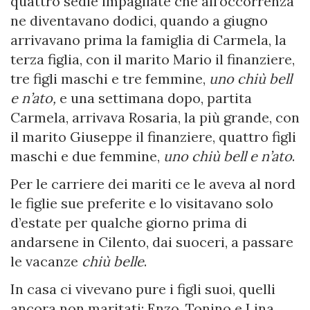
quattro sedie impagliate che all’occorrenza
ne diventavano dodici, quando a giugno
arrivavano prima la famiglia di Carmela, la
terza figlia, con il marito Mario il finanziere,
tre figli maschi e tre femmine,
uno chiù bell
e n’ato,
e una settimana dopo, partita
Carmela, arrivava Rosaria, la più grande, con
il marito Giuseppe il finanziere, quattro figli
maschi e due femmine,
uno chiù bell e n’ato
.
Per le carriere dei mariti ce le aveva al nord
le figlie sue preferite e lo visitavano solo
d’estate per qualche giorno prima di
andarsene in Cilento, dai suoceri, a passare
le vacanze
chiù belle
.
In casa ci vivevano pure i figli suoi, quelli
ancora non maritati: Enzo, Tonino e Lina.