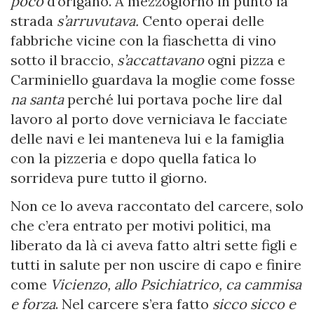
poco
d’origano. A mezzogiorno in punto la
strada
s’arruvutava.
Cento operai delle
fabbriche vicine con la fiaschetta di vino
sotto il braccio,
s’accattavano
ogni pizza e
Carminiello guardava la moglie come fosse
na santa
perché lui portava poche lire dal
lavoro al porto dove verniciava le facciate
delle navi e lei manteneva lui e la famiglia
con la pizzeria e dopo quella fatica lo
sorrideva pure tutto il giorno.
Non ce lo aveva raccontato del carcere, solo
che c’era entrato per motivi politici, ma
liberato da là ci aveva fatto altri sette figli e
tutti in salute per non uscire di capo e finire
come
Vicienzo, allo Psichiatrico, ca cammisa
e forza
. Nel carcere s’era fatto
sicco sicco e