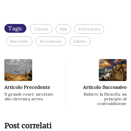
mail
(Si
apre
in
una
nuova
finestra)
Tags:
Cinema
film
letteratura
Racconto
Recensione
Sabato
Articolo Precedente
Articolo Successivo
Il grande reset: un’estate
Ridurre la filosofia: un
alto tirrenica arriva
principio di
contraddizione
Post correlati