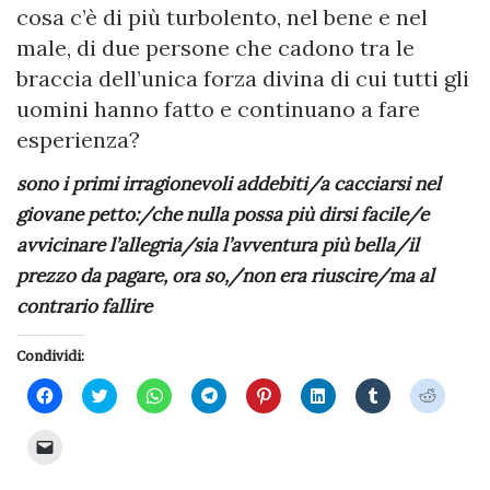
cosa c’è di più turbolento, nel bene e nel
male, di due persone che cadono tra le
braccia dell’unica forza divina di cui tutti gli
uomini hanno fatto e continuano a fare
esperienza?
sono i primi irragionevoli addebiti/a cacciarsi nel
giovane petto:/che nulla possa più dirsi facile/e
avvicinare l’allegria/sia l’avventura più bella/il
prezzo da pagare, ora so,/non era riuscire/ma al
contrario fallire
Condividi:
Fai
Fai
Fai
Fai
Fai
Fai
Fai
Fai
clic
clic
clic
clic
clic
clic
clic
clic
per
qui
per
per
qui
qui
qui
qui
condividere
per
condividere
condividere
per
per
per
per
Fai
su
condividere
su
su
condividere
condividere
condividere
condivi
clic
Facebook
su
WhatsApp
Telegram
su
su
su
su
per
(Si
Twitter
(Si
(Si
Pinterest
LinkedIn
Tumblr
Reddit
inviare