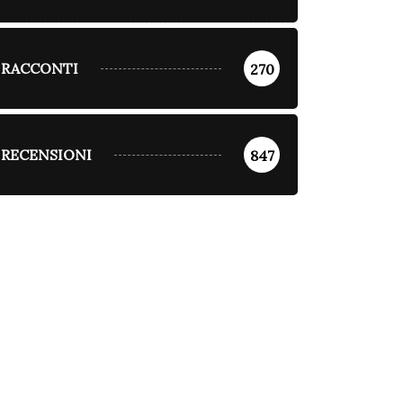
RACCONTI
270
RECENSIONI
847