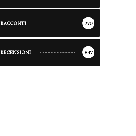
RACCONTI
270
RECENSIONI
847