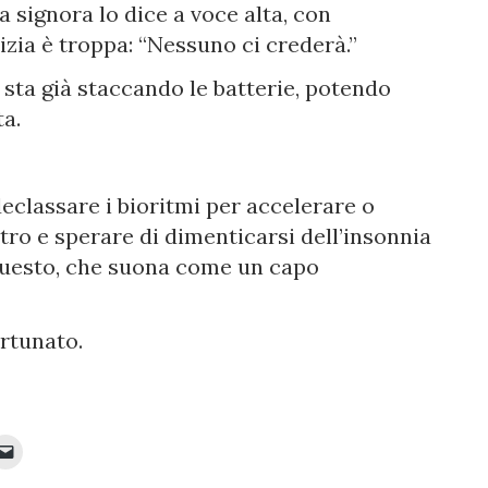
 signora lo dice a voce alta, con
izia è troppa: “Nessuno ci crederà.”
, sta già staccando le batterie, potendo
ta.
eclassare i bioritmi per accelerare o
tro e sperare di dimenticarsi dell’insonnia
 questo, che suona come un capo
ortunato.
Fai
clic
per