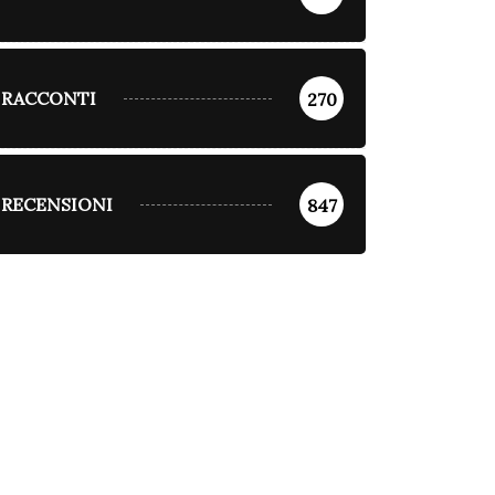
RACCONTI
270
RECENSIONI
847