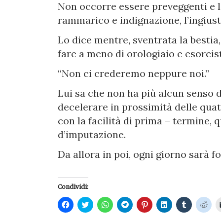
Non occorre essere preveggenti e la
rammarico e indignazione, l’ingiust
Lo dice mentre, sventrata la bestia
fare a meno di orologiaio e esorcis
“Non ci crederemo neppure noi.”
Lui sa che non ha più alcun senso d
decelerare in prossimità delle quat
con la facilità di prima – termine,
d’imputazione.
Da allora in poi, ogni giorno sarà f
Condividi:
Fai
Fai
Fai
Fai
Fai
Fai
Fai
Fai
clic
clic
clic
clic
clic
clic
clic
clic
per
qui
per
per
qui
qui
qui
qui