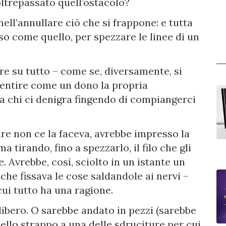
ltrepassato quell’ostacolo?
ell’annullare ciò che si frappone: e tutta
so come quello, per spezzare le linee di un
re su tutto – come se, diversamente, si
 sentire come un dono la propria
da chi ci denigra fingendo di compiangerci
re non ce la faceva, avrebbe impresso la
a tirando, fino a spezzarlo, il filo che gli
e. Avrebbe, così, sciolto in un istante un
che fissava le cose saldandole ai nervi –
 cui tutto ha una ragione.
libero. O sarebbe andato in pezzi (sarebbe
quello strappo a una delle sdruciture per cui