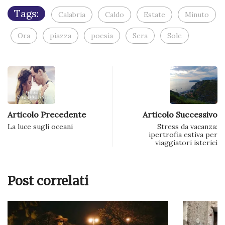
finestra)
Tags:
Calabria
Caldo
Estate
Minuto
Ora
piazza
poesia
Sera
Sole
Articolo Precedente
Articolo Successivo
La luce sugli oceani
Stress da vacanza:
ipertrofia estiva per
viaggiatori isterici
Post correlati