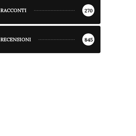
RACCONTI
270
RECENSIONI
845