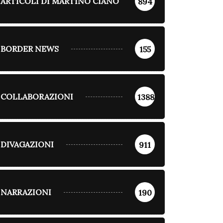
ARTICOLI DI MARTINO CIANO
894
BORDER NEWS
155
COLLABORAZIONI
1388
DIVAGAZIONI
911
NARRAZIONI
190