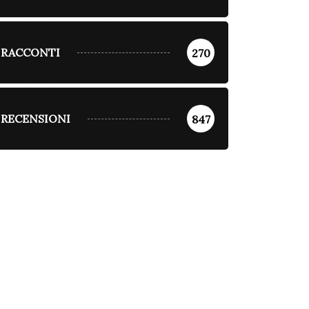
RACCONTI
270
RECENSIONI
847