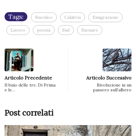
in
una
nuova
finestra)
Tags:
Bucolico
Calabria
Emigrazione
Lavoro
poesia
Sud
Suonare
Articolo Precedente
Articolo Successivo
Il buio delle tre. Di Prima
Rivoluzione in un
e le…
passero sull’albero
Post correlati