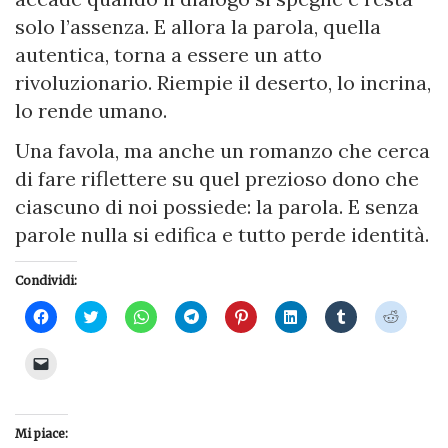
solo l’assenza. E allora la parola, quella
autentica, torna a essere un atto
rivoluzionario. Riempie il deserto, lo incrina,
lo rende umano.
Una favola, ma anche un romanzo che cerca
di fare riflettere su quel prezioso dono che
ciascuno di noi possiede: la parola. E senza
parole nulla si edifica e tutto perde identità.
Condividi:
Fai
Fai
Fai
Fai
Fai
Fai
Fai
Fai
clic
clic
clic
clic
clic
clic
clic
clic
per
qui
per
per
qui
qui
qui
qui
condividere
per
condividere
condividere
per
per
per
per
Fai
su
condividere
su
su
condividere
condividere
condividere
condivi
clic
Facebook
su
WhatsApp
Telegram
su
su
su
su
per
(Si
Twitter
(Si
(Si
Pinterest
LinkedIn
Tumblr
Reddit
inviare
apre
(Si
apre
apre
(Si
(Si
(Si
(Si
un
in
apre
in
in
apre
apre
apre
apre
link
una
in
una
una
in
in
in
in
Mi piace:
a
nuova
una
nuova
nuova
una
una
una
una