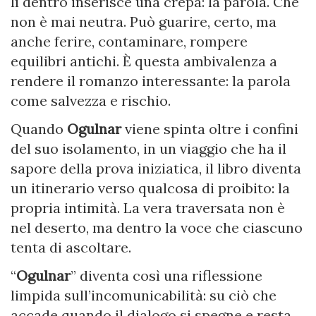
lì dentro inserisce una crepa: la parola. Che
non è mai neutra. Può guarire, certo, ma
anche ferire, contaminare, rompere
equilibri antichi. È questa ambivalenza a
rendere il romanzo interessante: la parola
come salvezza e rischio.
Quando
Ogulnar
viene spinta oltre i confini
del suo isolamento, in un viaggio che ha il
sapore della prova iniziatica, il libro diventa
un itinerario verso qualcosa di proibito: la
propria intimità. La vera traversata non è
nel deserto, ma dentro la voce che ciascuno
tenta di ascoltare.
“
Ogulnar
” diventa così una riflessione
limpida sull’incomunicabilità: su ciò che
accade quando il dialogo si spegne e resta