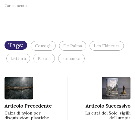
un
finestra)
nuova
finestra)
finestra)
nuova
nuova
nuova
nuova
amico
Caricamento...
finestra)
finestra)
finestra)
finestra)
finestra
via
e-
mail
(Si
apre
in
una
nuova
finestra)
Tags:
Consigli
De Palma
Les Flâneurs
Lettura
Parola
romanzo
Articolo Precedente
Articolo Successivo
Calza di nylon per
La città del Sole: sigilli
disquisizioni plastiche
dell’utopia