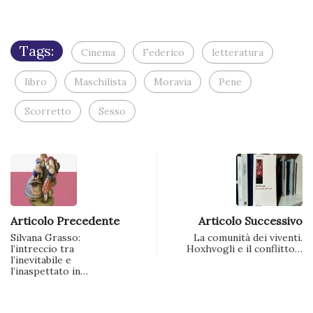
apre
in
una
nuova
finestra)
Tags:
Cinema
Federico
letteratura
libro
Maschilista
Moravia
Pene
Scorretto
Sesso
Articolo Precedente
Articolo Successivo
Silvana Grasso:
La comunità dei viventi.
l’intreccio tra
Hoxhvogli e il conflitto…
l’inevitabile e
l’inaspettato in…