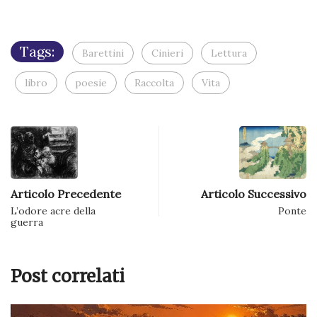
apre
in
una
nuova
finestra)
Tags:
Barettini
Cinieri
Lettura
libro
poesie
Raccolta
Vita
Articolo Precedente
Articolo Successivo
L’odore acre della
Ponte
guerra
Post correlati