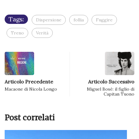
in
una
nuova
finestra)
Tags:
Dispersione
follia
Fuggire
Treno
Verità
Articolo Precedente
Articolo Successivo
Macaone di Nicola Longo
Miguel Bosé: il figlio di
Capitan Tuono
Post correlati