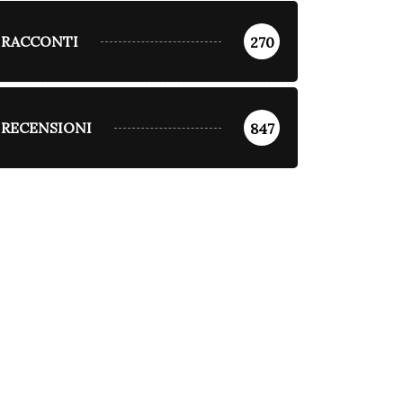
RACCONTI
270
RECENSIONI
847