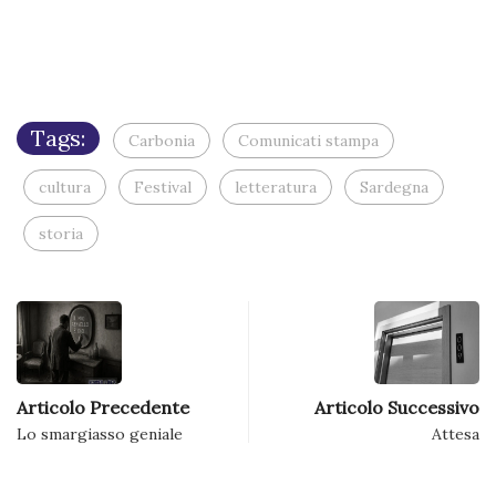
via
e-
mail
(Si
apre
in
una
nuova
finestra)
Tags:
Carbonia
Comunicati stampa
cultura
Festival
letteratura
Sardegna
storia
Articolo Precedente
Articolo Successivo
Lo smargiasso geniale
Attesa