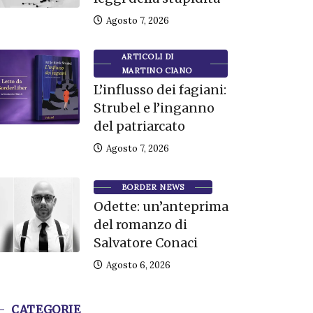
Agosto 7, 2026
ARTICOLI DI
MARTINO CIANO
L’influsso dei fagiani:
Strubel e l’inganno
del patriarcato
Agosto 7, 2026
BORDER NEWS
Odette: un’anteprima
del romanzo di
ARTICOLI DI
MARTINO CIANO
Salvatore Conaci
DIVAGAZIONI
Agosto 6, 2026
La potenza dell’errore,
ARTICOLI DI
ma guai a dirlo
MARTINO CIANO
CATEGORIE