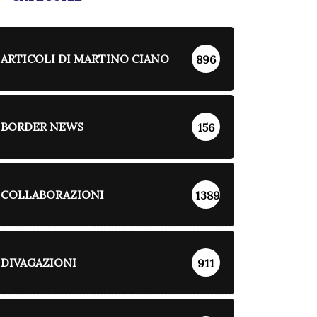
DIVAGAZIONI
Agosto 15, 2023
gole per essere
ARTICOLI DI MARTINO CIANO
896
adici” piangenti
Aprile 26, 2024
BORDER NEWS
156
COLLABORAZIONI
1389
DIVAGAZIONI
911