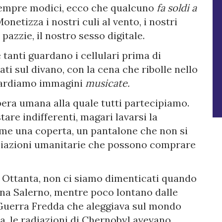
 sempre modici, ecco che qualcuno
fa soldi a
Monetizza i nostri culi al vento, i nostri
e pazzie, il nostro sesso digitale.
tanti guardano i cellulari prima di
i sul divano, con la cena che ribolle nello
uardiamo immagini
musicate.
opera umana alla quale tutti partecipiamo.
are indifferenti, magari lavarsi la
e una coperta, un pantalone che non si
sociazioni umanitarie che possono comprare
nni Ottanta, non ci siamo dimenticati quando
ina Salerno, mentre poco lontano dalle
 Guerra Fredda che aleggiava sul mondo
a, le radiazioni di Chernobyl avevano