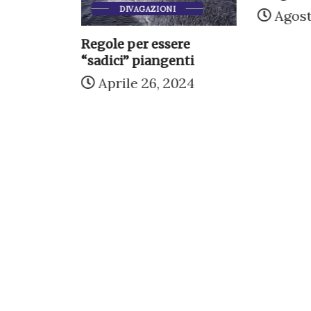
DIVAGAZIONI
nzo dopo
Agost
...
Regole per essere
2025
“sadici” piangenti
Aprile 26, 2024