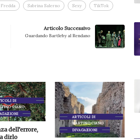
 Fredda
Sabrina Salerno
Sexy
TikTok
Articolo Successivo
Guardando Bartleby al Rendano
ICOLI DI
RTINO CIANO
AGAZIONI
ARTICOLI DI
MARTINO CIANO
za dell’errore,
DIVAGAZIONI
a dirlo