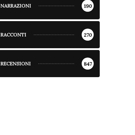
NARRAZIONI
190
RACCONTI
270
RECENSIONI
847