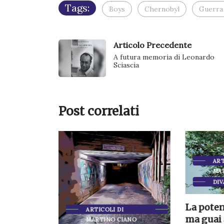
Tags:
Boys
Chernobyl
Guerra
Articolo Precedente
A futura memoria di Leonardo
Sciascia
Post correlati
ART
MA
DIV
ANO
La poten
ARTICOLI DI
ma guai 
MARTINO CIANO