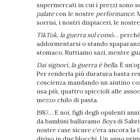
supermercati in cui i prezzi sono
palate
con le nostre
performance
. 
sorrisi, i nostri dispiaceri, le nostr
TikTok, la guerra sul comò
… perché 
addormentarsi o stando spaparanzat
stomaco. Ruttiamo sazi, mentre g
Dai signori, la guerra è bella
. È un’
Per renderla più duratura basta rest
coscienza mandando un aiutino com
usa più, quattro spiccioli alle as
mezzo chilo di pasta.
1987… E noi, figli degli opulenti a
da bambini ballavamo
Boys
di Sabr
nostre case sicure c’era ancora la
diviso in due blocchi. Un anno prim