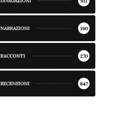
DIVAGAZIONI
911
NARRAZIONI
190
RACCONTI
270
RECENSIONI
847