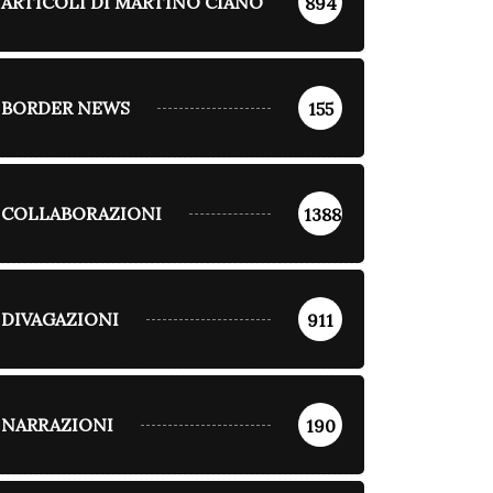
ARTICOLI DI MARTINO CIANO
894
BORDER NEWS
155
COLLABORAZIONI
1388
DIVAGAZIONI
911
NARRAZIONI
190