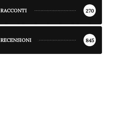
RACCONTI
270
RECENSIONI
845