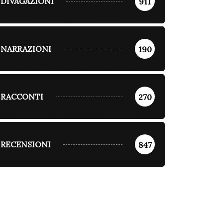
DIVAGAZIONI
911
NARRAZIONI
190
RACCONTI
270
RECENSIONI
847