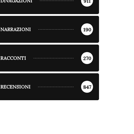
DIVAGAZIONI
911
NARRAZIONI
190
RACCONTI
270
RECENSIONI
847