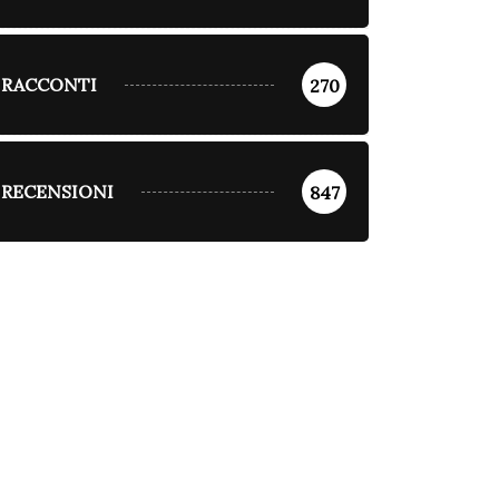
RACCONTI
270
RECENSIONI
847