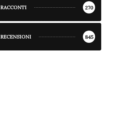
RACCONTI
270
RECENSIONI
845