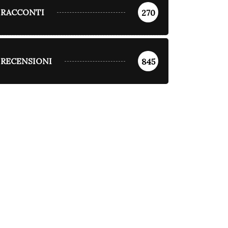
RACCONTI
270
RECENSIONI
845