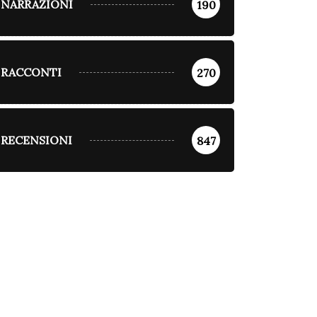
NARRAZIONI
190
RACCONTI
270
RECENSIONI
847