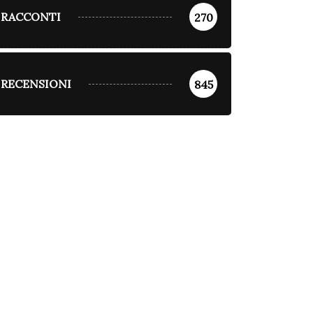
RACCONTI
270
RECENSIONI
845