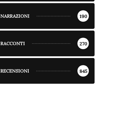
NARRAZIONI
190
RACCONTI
270
RECENSIONI
845