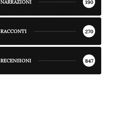
NARRAZIONI
190
RACCONTI
270
RECENSIONI
847