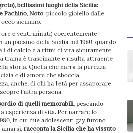
to), bellissimi luoghi della Sicilia:
 e Pachino
,
Noto
, piccolo gioiello dalle
rocco siciliano.
2 ore e venti minuti) coerentemente
n un paesino della Sicilia nel 1980, quando
ali di calcio e a ritmi di vita sicuramente
 la trama è trascinante e risulta attraente
ella storia. Quella che narra la purezza
icizia e di amore che sboccia
zza, anche, di chi ha l’età per assaporare
scopre l’altra persona.
sordio di quelli memorabili
, pescando
a esperienza di vita. Per narrare lo
1980, in cui due adolescenti gay furono
i amarsi,
racconta la Sicilia
che ha vissuto