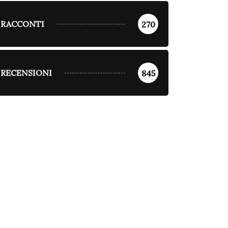
RACCONTI
270
RECENSIONI
845
ARTICOLI DI
MARTINO CIANO
ARTICOLI DI
MARTINO CIANO
RACCONTI
NARRAZIONI
Ottimismo italiano
utismo d’amore
Luglio 8, 2026
Luglio 17, 2026