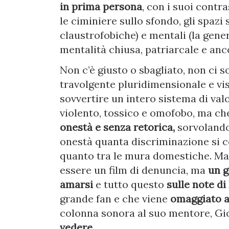
in prima persona
, con i suoi contra
le ciminiere sullo sfondo, gli spaz
claustrofobiche) e mentali (la gener
mentalità chiusa, patriarcale e anco
Non c’è giusto o sbagliato, non ci s
travolgente pluridimensionale e vi
sovvertire un intero sistema di va
violento, tossico e omofobo, ma ch
onestà e senza retorica,
sorvolando
onestà quanta discriminazione si c
quanto tra le mura domestiche. Ma
essere un film di denuncia, ma
un g
amarsi
e tutto questo
sulle note di
grande fan e che viene
omaggiato a
colonna sonora al suo mentore, G
vedere.