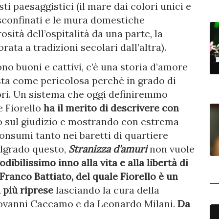
sti paesaggistici (il mare dai colori unici e
i sconfinati e le mura domestiche
osità dell’ospitalità da una parte, la
rata a tradizioni secolari dall’altra).
ono buoni e cattivi, c’è una storia d’amore
sta come pericolosa perché in grado di
lori. Un sistema che oggi definiremmo
e Fiorello
ha il merito di descrivere con
 sul giudizio e mostrando con estrema
onsumi tanto nei baretti di quartiere
lgrado questo,
Stranizza d’amuri
non vuole
odibilissimo inno alla vita e alla libertà di
 Franco Battiato, del quale Fiorello è un
 più riprese
lasciando la cura della
iovanni Caccamo e da Leonardo Milani.
Da