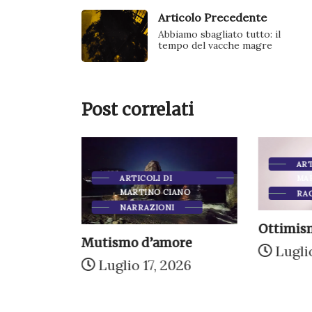
Articolo Precedente
Abbiamo sbagliato tutto: il
tempo del vacche magre
Post correlati
ART
IONI
MA
ARTICOLI DI
MARTINO CIANO
RA
NARRAZIONI
Ottimism
m e un
Mutismo d’amore
oca
Luglio
Luglio 17, 2026
026