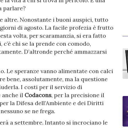
 la vita a chi si trova in pericolo. È una
a parlare?
le altre. Nonostante i buoni auspici, tutto
iorni di agosto. La facile profezia è frutto
esta volta, per scaramanzia, si era fatto
, c’è chi se la prende con comodo,
ntamente. D’altronde perché ammazzarsi
o. Le speranze vanno alimentate con calci
dare bene, assolutamente, ma la questione
derla. I costi per il servizio di
e anche il
Codacons
, per la precisione il
r la Difesa dell’Ambiente e dei Diritti
 nessuno se ne frega.
lerà a settembre. Intanto si incrociano le