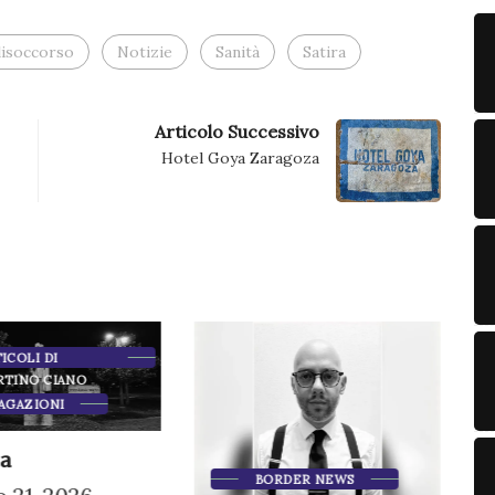
finestra)
lisoccorso
Notizie
Sanità
Satira
Articolo Successivo
Hotel Goya Zaragoza
ICOLI DI
RTINO CIANO
AGAZIONI
a
BORDER NEWS