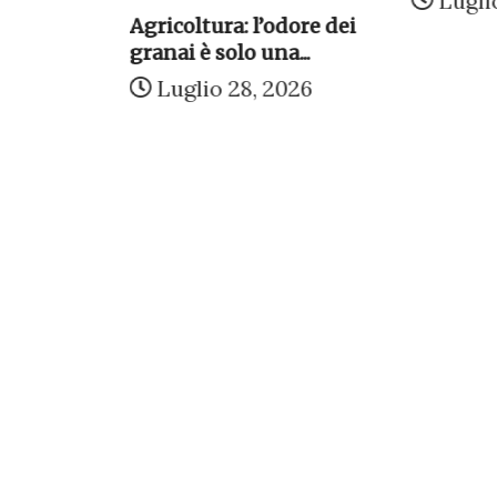
Luglio
Agricoltura: l’odore dei
eprima
granai è solo una...
 Salvatore
Luglio 28, 2026
026