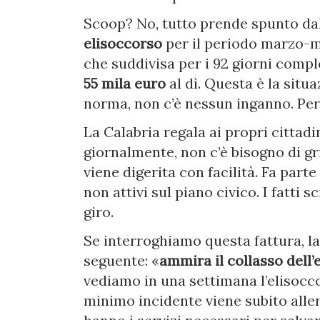
Scoop? No, tutto prende spunto dalla
elisoccorso
per il periodo marzo-m
che suddivisa per i 92 giorni comple
55 mila euro
al dì. Questa è la situ
norma, non c’è nessun inganno. Pers
La Calabria regala ai propri cittadi
giornalmente, non c’è bisogno di gr
viene digerita con facilità. Fa part
non attivi sul piano civico. I fatti 
giro.
Se interroghiamo questa fattura, la
seguente: «
ammira il collasso del
vediamo in una settimana l’elisocco
minimo incidente viene subito aller