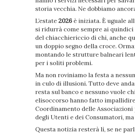
hanno i servizi necessari per salvare
storia vecchia. Ne dobbiamo ancor
L’estate
2026
è iniziata. È uguale al
si ridurrà come sempre ai quindici g
del chiacchiericcio di chi, anche qu
un doppio segno della croce. Ormai
montando le strutture balneari le
per i soliti problemi.
Ma non roviniamo la festa a nessun
in culo di illusioni. Tutto deve an
resta sul banco e nessuno vuole chiu
elisoccorso hanno fatto impallidir
Coordinamento delle Associazioni pe
degli Utenti e dei Consumatori, ma
Questa notizia resterà lì, se ne par