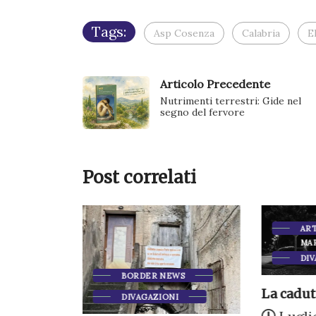
Tags:
Asp Cosenza
Calabria
E
Articolo Precedente
Nutrimenti terrestri: Gide nel
segno del fervore
Post correlati
ART
MA
DIV
BORDER NEWS
La cadut
DIVAGAZIONI
WS