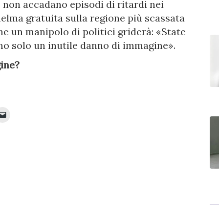
e non accadano episodi di ritardi nei
lma gratuita sulla regione più scassata
he un manipolo di politici griderà: «State
amo solo un inutile danno di immagine».
ine?
Fai
clic
per
inviare
e
ividere
un
link
it
a
un
e
amico
via
e-
va
mail
stra)
(Si
apre
in
una
nuova