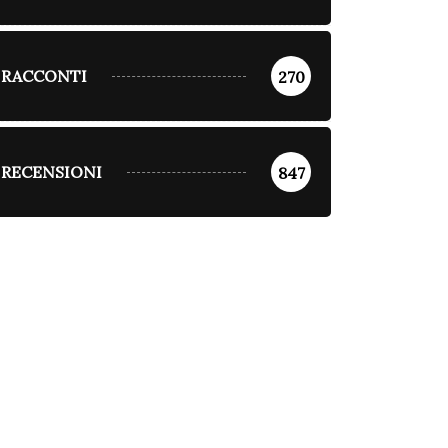
RACCONTI
270
RECENSIONI
847