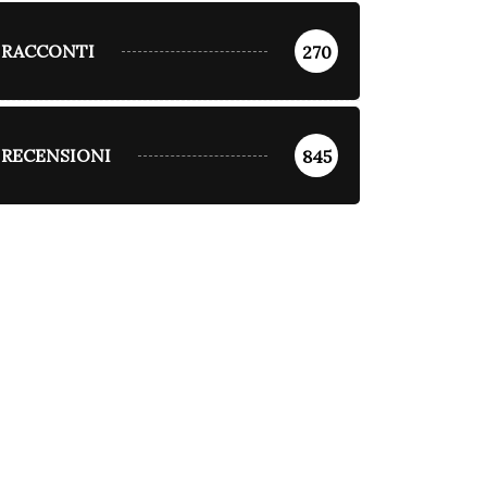
RACCONTI
270
RECENSIONI
845