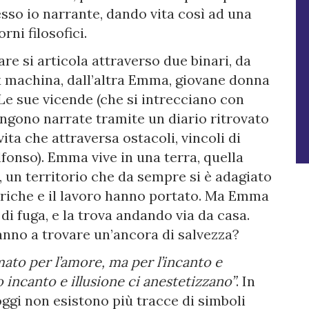
tesso io narrante, dando vita così ad una
ni filosofici.
re si articola attraverso due binari, da
ex machina, dall’altra Emma, giovane donna
 Le sue vicende (che si intrecciano con
vengono narrate tramite un diario ritrovato
vita che attraversa ostacoli, vincoli di
fonso). Emma vive in una terra, quella
ti, un territorio che da sempre si è adagiato
briche e il lavoro hanno portato. Ma Emma
 di fuga, e la trova andando via da casa.
eranno a trovare un’ancora di salvezza?
to per l’amore, ma per l’incanto e
no incanto e illusione ci anestetizzano”
. In
 oggi non esistono più tracce di simboli