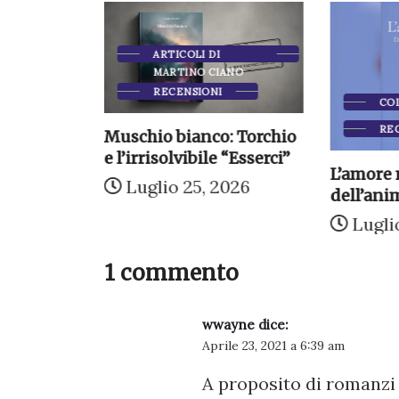
ARTICOLI DI
ANO
MARTINO CIANO
RECENSIONI
CO
RE
china:
Muschio bianco: Torchio
umanità
e l’irrisolvibile “Esserci”
L’amore 
Luglio 25, 2026
dell’anim
026
Lugli
1 commento
wwayne
dice:
Aprile 23, 2021 a 6:39 am
A proposito di romanzi a