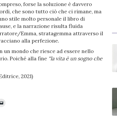
ompreso, forse la soluzione è davvero
cordi, che sono tutto ciò che ci rimane, ma
no stile molto personale il libro di
use, e la narrazione risulta fluida
arratore/Emma, stratagemma attraverso il
acciano alla perfezione.
in un mondo che riesce ad essere nello
rio. Poiché alla fine
“la vita è un sogno che
ditrice, 2021)
Fai
clic
per
inviare
e
ividere
un