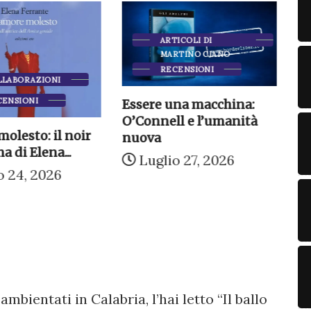
ARTICOLI DI
MARTINO CIANO
RECENSIONI
LLABORAZIONI
CENSIONI
Essere una macchina:
Mu
O’Connell e l’umanità
e 
molesto: il noir
nuova
a di Elena...
Luglio 27, 2026
o 24, 2026
mbientati in Calabria, l’hai letto “Il ballo