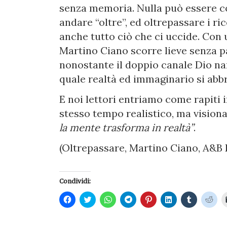
senza memoria. Nulla può essere c
andare “oltre”, ed oltrepassare i ri
anche tutto ciò che ci uccide. Con u
Martino Ciano scorre lieve senza pa
nonostante il doppio canale Dio n
quale realtà ed immaginario si abbr
E noi lettori entriamo come rapiti 
stesso tempo realistico, ma visiona
la mente trasforma in realtà”
.
(Oltrepassare, Martino Ciano, A&B E
Condividi:
Fai
Fai
Fai
Fai
Fai
Fai
Fai
Fai
clic
clic
clic
clic
clic
clic
clic
clic
per
qui
per
per
qui
qui
qui
qui
condividere
per
condividere
condividere
per
per
per
per
su
condividere
su
su
condividere
condividere
condivider
cond