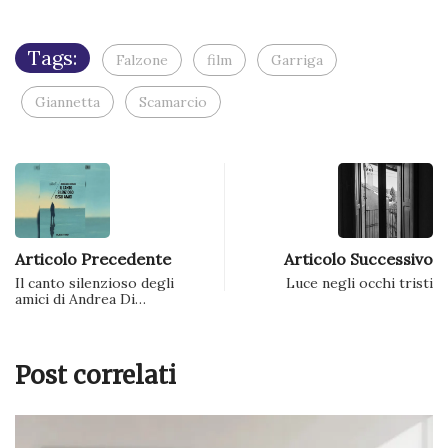
e-
mail
(Si
apre
Tags:
in
Falzone
film
Garriga
una
nuova
finestra)
Giannetta
Scamarcio
Articolo Precedente
Articolo Successivo
Il canto silenzioso degli
Luce negli occhi tristi
amici di Andrea Di…
Post correlati