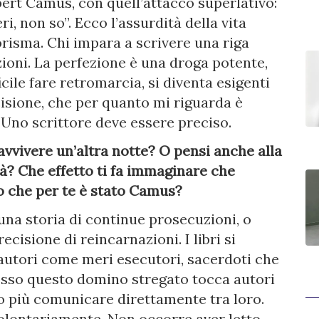
bert Camus, con quell’attacco superlativo:
, non so”. Ecco l’assurdità della vita
forisma. Chi impara a scrivere una riga
ioni. La perfezione è una droga potente,
icile fare retromarcia, si diventa esigenti
ecisione, che per quanto mi riguarda è
e. Uno scrittore deve essere preciso.
avvivere un’altra notte? O pensi anche alla
rà? Che effetto ti fa immaginare che
o che per te è stato Camus?
 una storia di continue prosecuzioni, o
cisione di reincarnazioni. I libri si
i autori come meri esecutori, sacerdoti che
pesso questo domino stregato tocca autori
o più comunicare direttamente tra loro.
olontariamente. Non occorre aver letto