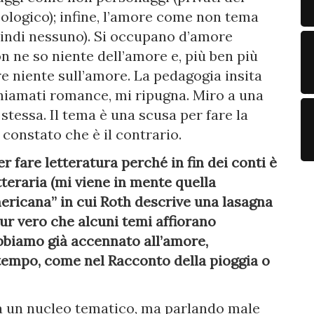
cologico); infine, l’amore come non tema
uindi nessuno). Si occupano d’amore
Non ne so niente dell’amore e, più ben più
e niente sull’amore. La pedagogia insita
chiamati romance, mi ripugna. Miro a una
stessa. Il tema è una scusa per fare la
 constato che è il contrario.
r fare letteratura perché in fin dei conti è
tteraria (mi viene in mente quella
ricana” in cui Roth descrive una lasagna
pur vero che alcuni temi affiorano
bbiamo già accennato all’amore,
 tempo, come nel Racconto della pioggia o
da un nucleo tematico, ma parlando male