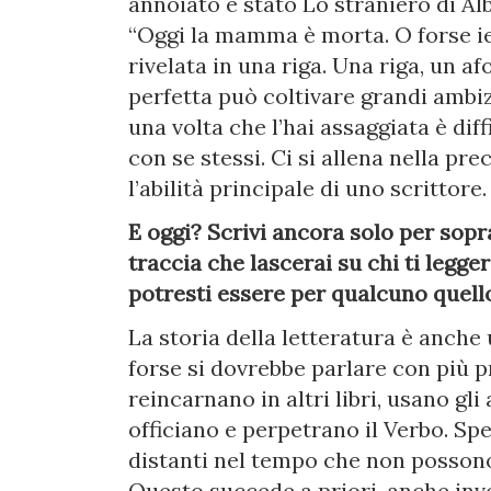
annoiato è stato Lo straniero di Al
“Oggi la mamma è morta. O forse ieri
rivelata in una riga. Una riga, un a
perfetta può coltivare grandi ambiz
una volta che l’hai assaggiata è diff
con se stessi. Ci si allena nella pr
l’abilità principale di uno scrittor
E oggi? Scrivi ancora solo per sopr
traccia che lascerai su chi ti legge
potresti essere per qualcuno quell
La storia della letteratura è anche
forse si dovrebbe parlare con più pre
reincarnano in altri libri, usano gl
officiano e perpetrano il Verbo. S
distanti nel tempo che non posson
Questo succede a priori, anche inv