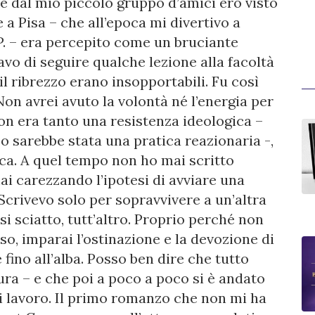
 dal mio piccolo gruppo d’amici ero visto
 a Pisa – che all’epoca mi divertivo a
 P. – era percepito come un bruciante
avo di seguire qualche lezione alla facoltà
e il ribrezzo erano insopportabili. Fu così
Non avrei avuto la volontà né l’energia per
on era tanto una resistenza ideologica –
zo sarebbe stata una pratica reazionaria -,
ica. A quel tempo non ho mai scritto
i carezzando l’ipotesi di avviare una
 Scrivevo solo per sopravvivere a un’altra
i sciatto, tutt’altro. Proprio perché non
so, imparai l’ostinazione e la devozione di
fino all’alba. Posso ben dire che tutto
ura – e che poi a poco a poco si è andato
di lavoro. Il primo romanzo che non mi ha