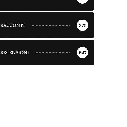
RACCONTI
270
RECENSIONI
847