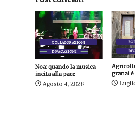
BO
COLLABORAZIONI
DIV
DIVAGAZIONI
WS
Agricoltu
Noa: quando la musica
eprima
granai è 
incita alla pace
 Salvatore
Lugli
Agosto 4, 2026
026