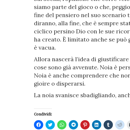
siamo parte del gioco o che, peggi
fine del pensiero nel suo scenario tr
diranno, alla fine, che è sempre sta
ciclico persino Dio con le sue rico
ha creato. È limitato anche se può g
è vacua.
Allora nascerà l’idea di giustificar
cose sono già avvenute. Noia è per
Noia è anche comprendere che non c
gioire o disperarsi.
La noia svanisce sbadigliando, anche
Condividi:
Fai
Fai
Fai
Fai
Fai
Fai
Fai
Fai
clic
clic
clic
clic
clic
clic
clic
clic