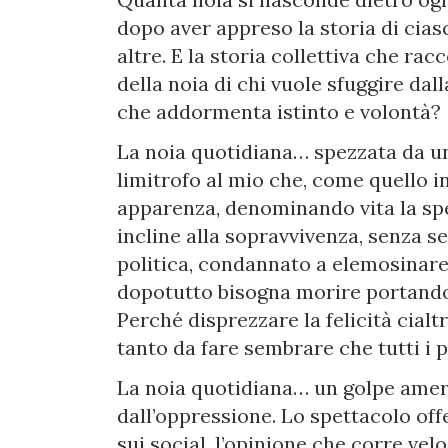
dopo aver appreso la storia di cia
altre. E la storia collettiva che rac
della noia di chi vuole sfuggire dal
che addormenta istinto e volontà?
La noia quotidiana… spezzata da una
limitrofo al mio che, come quello in
apparenza, denominando vita la spe
incline alla sopravvivenza, senza se
politica, condannato a elemosinare
dopotutto bisogna morire portandos
Perché disprezzare la felicità cialt
tanto da fare sembrare che tutti i p
La noia quotidiana… un golpe amer
dall’oppressione. Lo spettacolo offe
sui social, l’opinione che corre vel