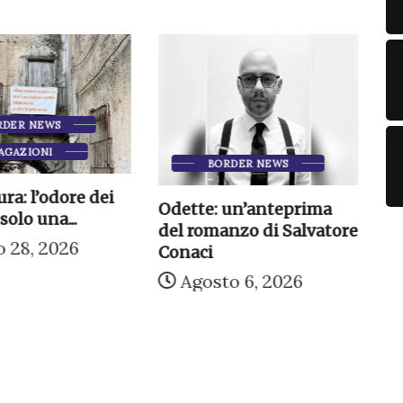
RDER NEWS
AGAZIONI
BORDER NEWS
ra: l’odore dei
N
Odette: un’anteprima
solo una...
in
del romanzo di Salvatore
o 28, 2026
Conaci
Agosto 6, 2026