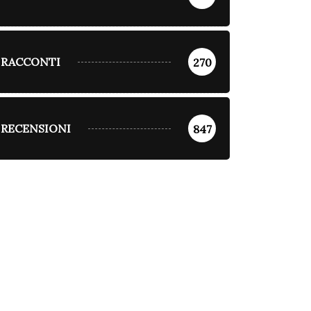
RACCONTI
270
BORDER NEWS
COLLABORAZIONI
DIVAGAZIONI
DIVAGAZIONI
RECENSIONI
847
Agricoltura: l’odore dei
oa: quando la musica
granai è solo una...
cita alla pace
Luglio 28, 2026
Agosto 4, 2026