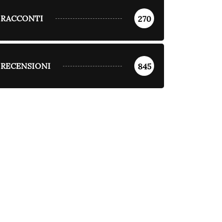
RACCONTI
270
BORDER NEWS
BORDER NEWS
DIVAGAZIONI
cendi nel cosentino: il
mitato cittadino
Agricoltura: l’odore dei
RECENSIONI
845
iede...
granai è solo una...
Luglio 29, 2026
Luglio 28, 2026