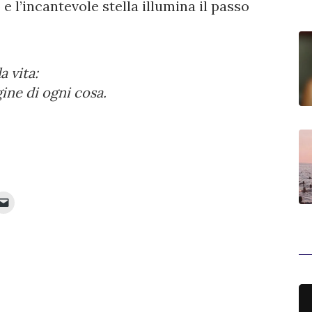
 l’incantevole stella illumina il passo
 vita:
igine di ogni cosa.
Fai
clic
per
inviare
e
ividere
un
link
it
a
un
e
amico
via
e-
va
mail
stra)
(Si