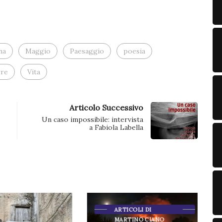
apre
in
una
nuova
finestra)
na
Maggio
Paesaggio
poesia
re
Vita
Articolo Successivo
Un caso impossibile: intervista
a Fabiola Labella
ARTICOLI DI
MARTINO CIANO