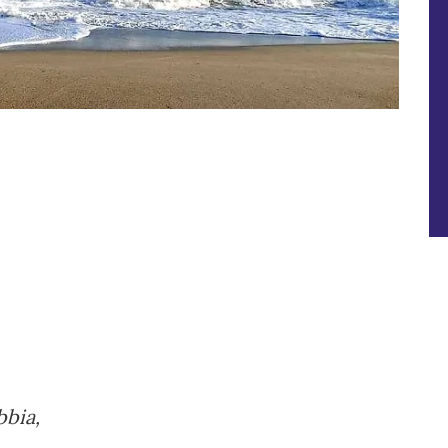
bbia,