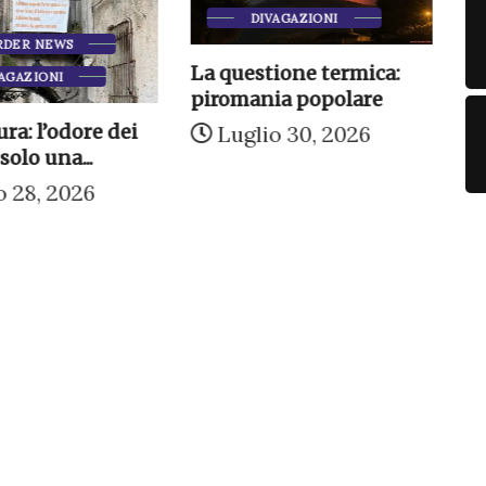
DIVAGAZIONI
RDER NEWS
La questione termica:
AGAZIONI
piromania popolare
In
Co
ra: l’odore dei
Luglio 30, 2026
ch
solo una...
o 28, 2026