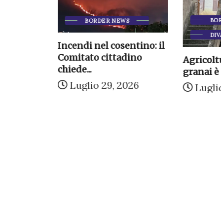
BO
BORDER NEWS
ermica:
DIV
olare
Incendi nel cosentino: il
Comitato cittadino
Agricoltu
2026
chiede...
granai è 
Luglio 29, 2026
Lugli