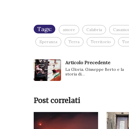
Tags:
amore
Calabria
Casamo
Speranza
Terra
Territorio
Tor
Articolo Precedente
La Gloria. Giuseppe Berto e la
storia di…
Post correlati
ANO