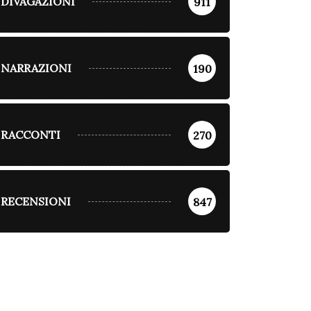
DIVAGAZIONI
911
NARRAZIONI
190
RACCONTI
270
RECENSIONI
847