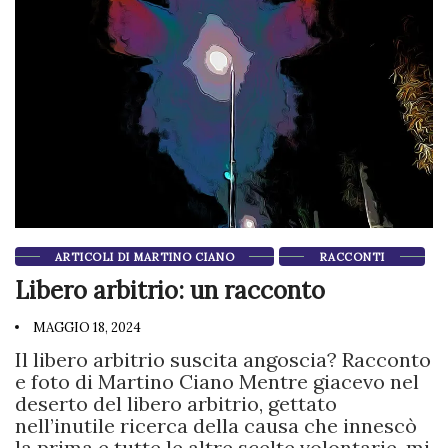
ARTICOLI DI MARTINO CIANO
RACCONTI
Libero arbitrio: un racconto
MAGGIO 18, 2024
Il libero arbitrio suscita angoscia? Racconto
e foto di Martino Ciano Mentre giacevo nel
deserto del libero arbitrio, gettato
nell’inutile ricerca della causa che innescò
la prima e tutte le altre scelte volontarie, mi