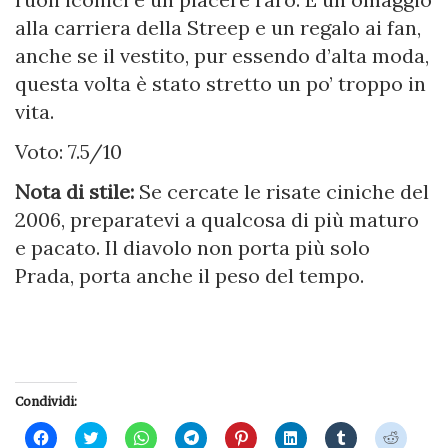
alla carriera della Streep e un regalo ai fan,
anche se il vestito, pur essendo d’alta moda,
questa volta è stato stretto un po’ troppo in
vita.
Voto: 7.5/10
Nota di stile:
Se cercate le risate ciniche del
2006, preparatevi a qualcosa di più maturo
e pacato. Il diavolo non porta più solo
Prada, porta anche il peso del tempo.
Condividi:
Fai
Fai
Fai
Fai
Fai
Fai
Fai
Fai
clic
clic
clic
clic
clic
clic
clic
clic