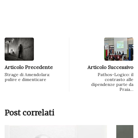
via
e-
mail
(Si
apre
in
una
nuova
finestra)
Articolo Precedente
Articolo Successivo
Strage di Amendolara:
Pathos-Logico: il
pulire e dimenticare
contrasto alle
dipendenze parte da
Praia…
Post correlati