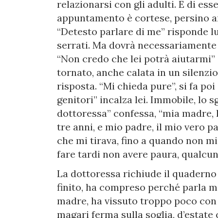
relazionarsi con gli adulti. E di ess
appuntamento è cortese, persino am
“Detesto parlare di me” risponde lu
serrati. Ma dovrà necessariamente r
“Non credo che lei potrà aiutarmi”
tornato, anche calata in un silenzi
risposta. “Mi chieda pure”, si fa po
genitori” incalza lei. Immobile, lo 
dottoressa” confessa, “mia madre,
tre anni, e mio padre, il mio vero p
che mi tirava, fino a quando non 
fare tardi non avere paura, qualcuno
La dottoressa richiude il quaderno
finito, ha compreso perché parla m
madre, ha vissuto troppo poco con l
magari ferma sulla soglia, d’estate