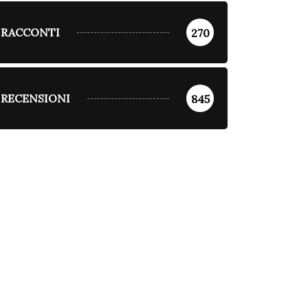
RACCONTI
270
RECENSIONI
845