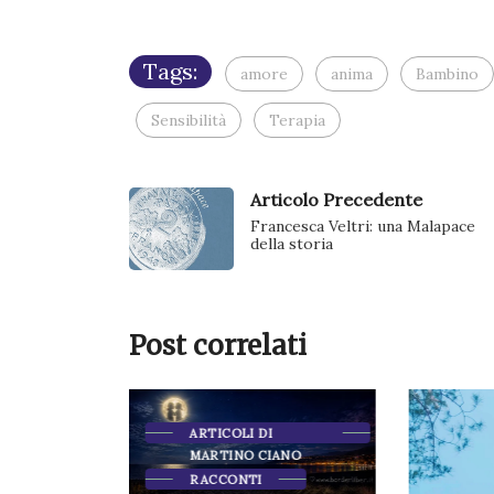
Tags:
amore
anima
Bambino
Sensibilità
Terapia
Articolo Precedente
Francesca Veltri: una Malapace
della storia
Post correlati
ARTICOLI DI
MARTINO CIANO
ANO
RACCONTI