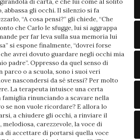
irandola di carta, e che lui come al solito
 abbassa gli occhi. Il silenzio si fa
zzarlo, “A cosa pensi?” gli chiede, “Che
conto che Carlo le sfugge, lui si aggrappa
omande per far leva sulla sua memoria lui
sa” si espone finalmente, “dovrei forse
è che avrei dovuto guardare negli occhi mia
io padre”. Oppresso da quel senso di
n parco o a scuola, sono i suoi veri
 dove nascondersi da sé stessi? Per molto
re. La terapeuta intuisce una certa
 famiglia rinunciando a scavare nella
ro se non vuole ricordare? E allora lo
rsi, a chiudere gli occhi, a rinviare il
 melodiosa, carezzevole, la voce di
 di accettare di portarsi quella voce