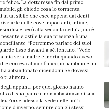
ere felice. La dottoressa fin dal primo
abile, gli chiede cosa lo tormenta,
i in un sibilo che esce appena dai denti
ivelarle delle cose importanti, intime,
 esordisce però alla seconda seduta, ma è
o pesante e ostile la sua presenza è una
i conciliante. “Potremmo parlare dei suoi
sguardo fisso davanti a sé, lontano, “Vede
 la mia vera madre è morta quando avevo
adre correva al mio fianco, io bambino e lui
mi ha abbandonato dicendomi Se dovessi
 ti aiuterà”.
 degli appunti, per quel giorno hanno
olto di suo padre e non abbastanza di sua
ei. Forse adesso la vede nelle notti,
 come d’inverno, sempre con gli stessi