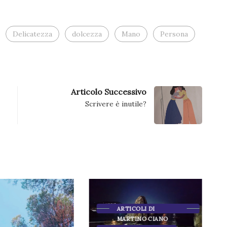
nuova
finestra)
Delicatezza
dolcezza
Mano
Persona
Articolo Successivo
Scrivere è inutile?
ARTICOLI DI
MARTINO CIANO