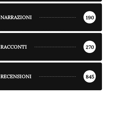
NARRAZIONI
190
RACCONTI
270
RECENSIONI
845