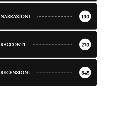
NARRAZIONI
190
RACCONTI
270
RECENSIONI
845