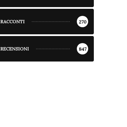
RACCONTI
270
RECENSIONI
847