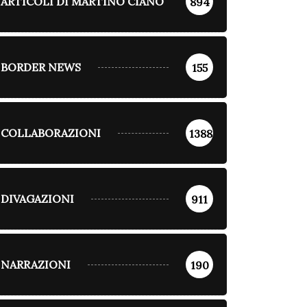
ARTICOLI DI MARTINO CIANO
894
BORDER NEWS
155
COLLABORAZIONI
1388
DIVAGAZIONI
911
NARRAZIONI
190