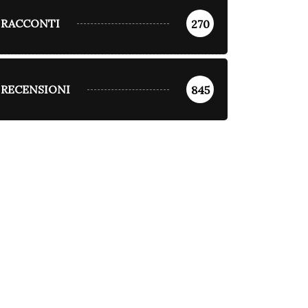
RACCONTI
270
RECENSIONI
845