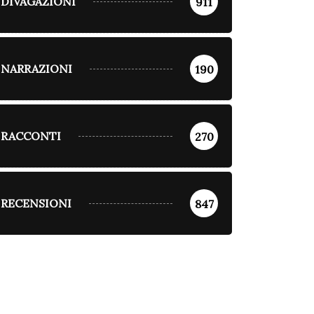
DIVAGAZIONI
911
NARRAZIONI
190
RACCONTI
270
RECENSIONI
847