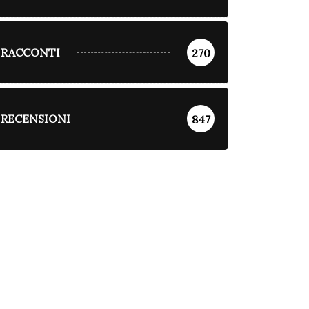
RACCONTI
270
RECENSIONI
847